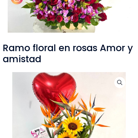
Ramo floral en rosas Amor y
amistad
Ramo
floral
en
rosas
Amor
y
amistad
cantidad