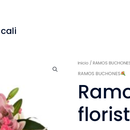
 cali
Ramo
Inicio
/
RAMOS BUCHONE
de
RAMOS BUCHONES
lirios-
Ramo 
floristeria
cali
cantidad
floris