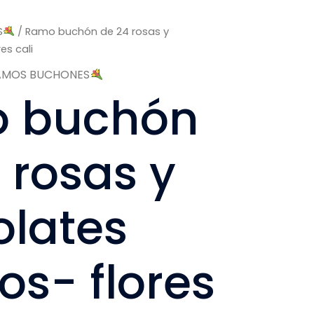
S
/ Ramo buchón de 24 rosas y
es cali
AMOS BUCHONES
 buchón
 rosas y
olates
ros- flores