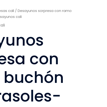
sas cali
/ Desayunos sorpresa con ramo
sayunos cali
ali
yunos
esa con
 buchón
rasoles-