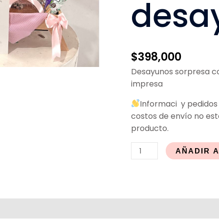
desay
$
398,000
Desayunos sorpresa co
impresa
Informaci y pedido
costos de envío no está
producto.
AÑADIR 