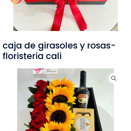
caja de girasoles y rosas-
floristeria cali
caja
de
girasoles
y
rosas-
floristeria
cali
cantidad