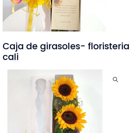
Caja de girasoles- floristeria
cali
Caja
de
girasoles-
floristeria
cali
cantidad