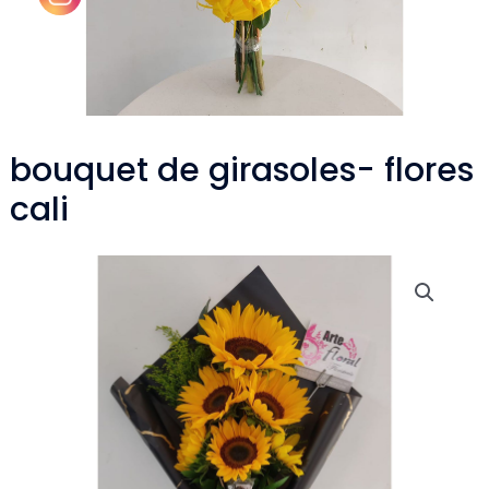
bouquet de girasoles- flores
cali
bouquet
de
girasoles-
flores
cali
cantidad