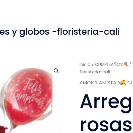
es y globos -floristeria-cali
Arreglos
Inicio
/
CUMPLEAÑOS
/ 
en
floristeria-cali
rosas,
AMOR Y AMISTAD
,
C
girasoles
Arreg
y
globos
-
rosas
floristeria-
cali
cantidad