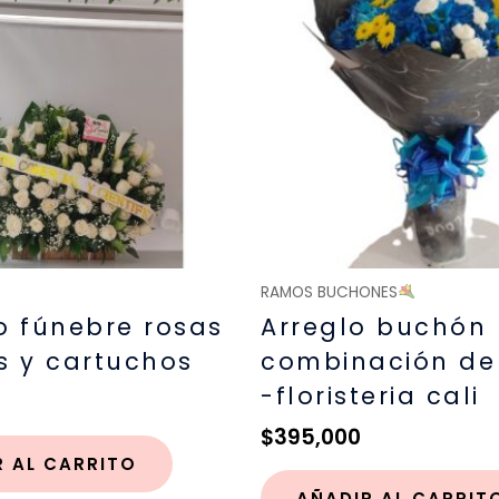
RAMOS BUCHONES
o fúnebre rosas
Arreglo buchón
s y cartuchos
combinación de 
-floristeria cali
$
395,000
R AL CARRITO
AÑADIR AL CARRIT