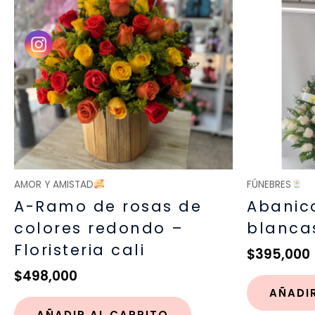
AMOR Y AMISTAD
FÚNEBRES
A-Ramo de rosas de
Abanic
colores redondo –
blanca
Floristeria cali
$
395,000
$
498,000
AÑADI
AÑADIR AL CARRITO